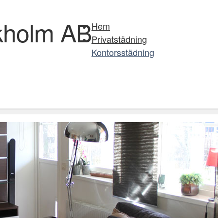
ckholm AB
Hem
Privatstädning
Kontorsstädning