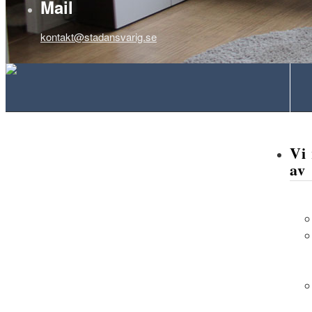
Fa
Mail
kontakt@stadansvarig.se
Vi
av