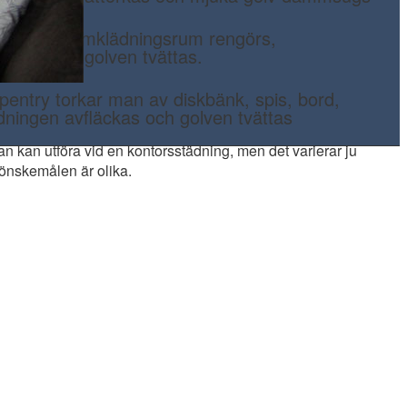
ventuella omklädningsrum rengörs,
påfylls och golven tvättas.
pentry torkar man av diskbänk, spis, bord,
edningen avfläckas och golven tvättas
n kan utföra vid en kontorsstädning, men det varierar ju
å önskemålen är olika.