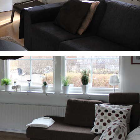
änster
Kontorsstädn
Privatstädning
Kontorsstäding är oftast kontra
Flyttstädning
Kontorsstädning
Papperskorgar 
Fönsterputs
Priser
Dörrar och dör
la oss på
Hårda golv mop