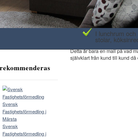
cebook
Toaletter och e
toalettmaterial 
I lunchrum och 
stolar, köksinr
Detta är bara en mall på vad ma
självklart från kund till kund d
 rekommenderas
Svensk
Fastighetsförmedling i
Märsta
Svensk
Fastighetsförmedling i