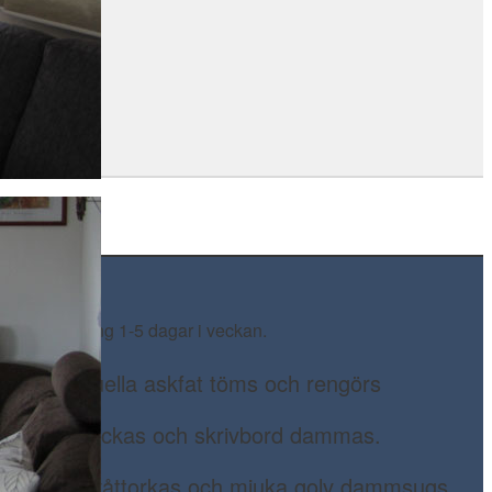
ing
kterad städning 1-5 dagar i veckan.
och eventuella askfat töms och rengörs
rfoder avfläckas och skrivbord dammas.
pas eller våttorkas och mjuka golv dammsugs